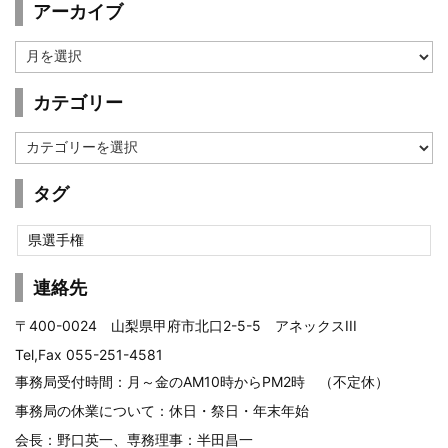
アーカイブ
ア
ー
カ
カテゴリー
イ
ブ
カ
テ
ゴ
タグ
リ
ー
県選手権
連絡先
〒400-0024 山梨県甲府市北口2-5-5 アネックスIII
Tel,Fax 055-251-4581
事務局受付時間：月～金のAM10時からPM2時 （不定休）
事務局の休業について：休日・祭日・年末年始
会長：野口英一、専務理事：半田昌一