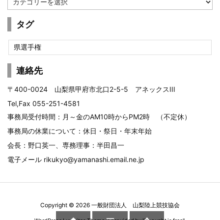
テ
ゴ
タグ
リ
ー
県選手権
連絡先
〒400-0024 山梨県甲府市北口2-5-5 アネックスIII
Tel,Fax 055-251-4581
事務局受付時間：月～金のAM10時からPM2時 （不定休）
事務局の休業について：休日・祭日・年末年始
会長：野口英一、専務理事：半田昌一
電子メール
rikukyo@yamanashi.email.ne.jp
Copyright ©
2026
一般財団法人 山梨陸上競技協会