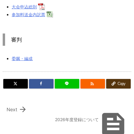
大会申込総則
参加料送金内訳票
審判
委嘱・編成

Copy

Next

2026年度登録について