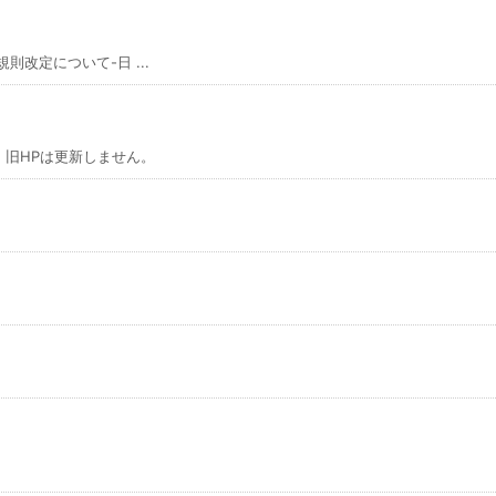
則改定について-日 ...
旧HPは更新しません。