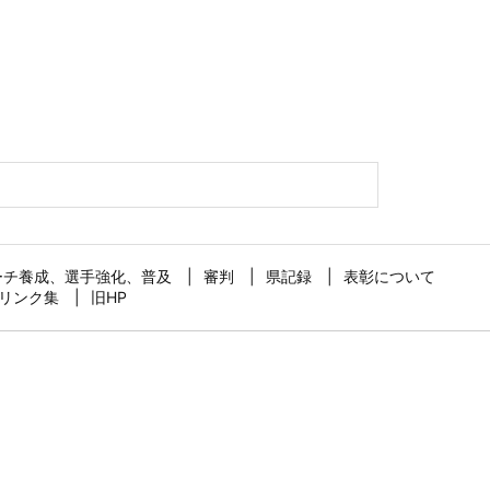
ーチ養成、選手強化、普及
審判
県記録
表彰について
リンク集
旧HP