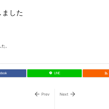
しました
した。

ebook
LINE


Prev
Next