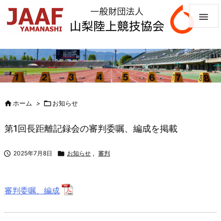


ホーム
>

お知らせ
第1回長距離記録会の審判委嘱、編成を掲載

2025年7月8日

お知らせ
,
審判
審判委嘱、編成