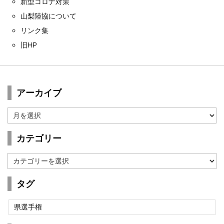
新型コロナ対策
山梨陸協について
リンク集
旧HP
アーカイブ
ア
ー
カ
カテゴリー
イ
ブ
カ
テ
ゴ
タグ
リ
ー
県選手権