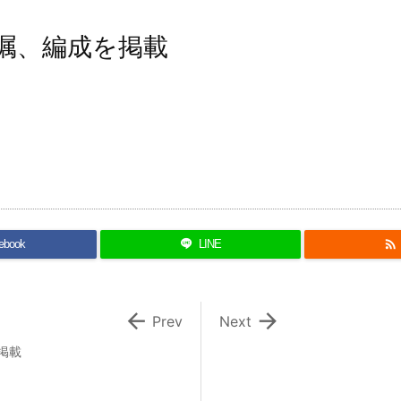
嘱、編成を掲載

ebook
LINE


Prev
Next
掲載