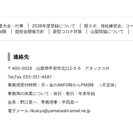
年度大会・行事
2026年度登録について
国スポ、強化練習会、コ
制限
競技会開催方針
新型コロナ対策
山梨陸協について
連絡先
〒400-0024 山梨県甲府市北口2-5-5 アネックスIII
Tel,Fax 055-251-4581
事務局受付時間：月～金のAM10時からPM2時 （不定休）
事務局の休業について：休日・祭日・年末年始
会長：野口英一、専務理事：半田昌一
電子メール
rikukyo@yamanashi.email.ne.jp