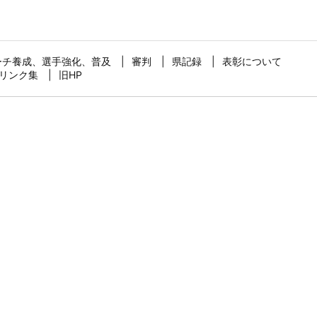
ーチ養成、選手強化、普及
審判
県記録
表彰について
リンク集
旧HP