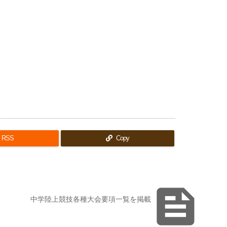
RSS
Copy

中学陸上競技各種大会要項一覧を掲載