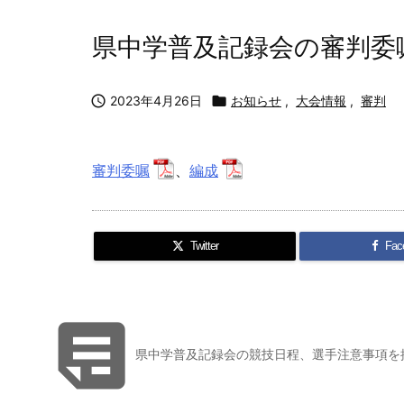
県中学普及記録会の審判委

2023年4月26日

お知らせ
,
大会情報
,
審判
審判委嘱
、
編成
Twitter
Fac

県中学普及記録会の競技日程、選手注意事項を