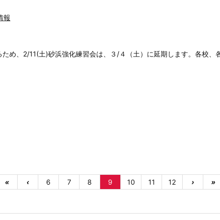
情報
め、2/11(土)砂浜強化練習会は、３/４（土）に延期します。各校
«
‹
6
7
8
9
10
11
12
›
»