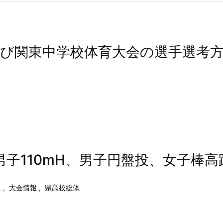
よび関東中学校体育大会の選手選考
男子110mH、男子円盤投、女子棒
ス
,
大会情報
,
県高校総体