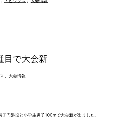
,
トピックス
,
大会情報
種目で大会新
ス
,
大会情報
高校男子円盤投と小学生男子100mで大会新が出ました。