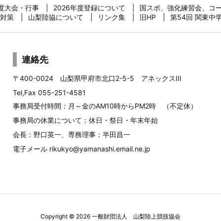
年度大会・行事
2026年度登録について
国スポ、強化練習会、コ
対策
山梨陸協について
リンク集
旧HP
第54回 関東中
連絡先
〒400-0024 山梨県甲府市北口2-5-5 アネックスIII
Tel,Fax 055-251-4581
事務局受付時間：月～金のAM10時からPM2時 （不定休）
事務局の休業について：休日・祭日・年末年始
会長：野口英一、専務理事：半田昌一
電子メール
rikukyo@yamanashi.email.ne.jp
Copyright ©
2026
一般財団法人 山梨陸上競技協会