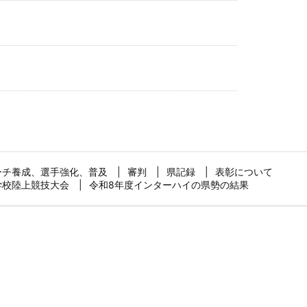
ーチ養成、選手強化、普及
審判
県記録
表彰について
学校陸上競技大会
令和8年度インターハイの県勢の結果