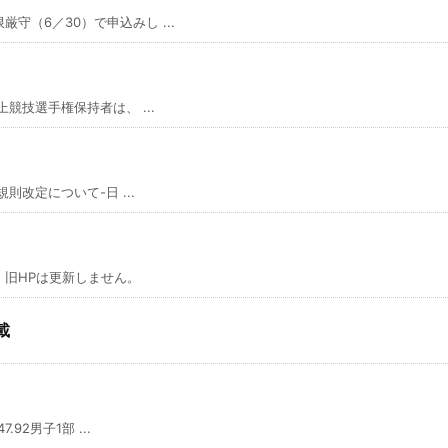
（6／30）で申込みし ...
競技選手権保持者は、 ...
則改定について-日 ...
旧HPは更新しません。
載
2男子1部 ...