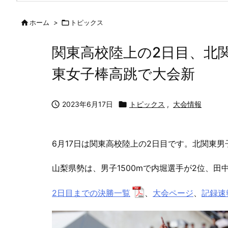

ホーム
>

トピックス
関東高校陸上の2日目、北関
東女子棒高跳で大会新

2023年6月17日

トピックス
,
大会情報
6月17日は関東高校陸上の2日目です。北関東男
山梨県勢は、男子1500mで内堀選手が2位、
2日目までの決勝一覧
、
大会ページ
、
記録速