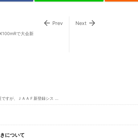


Prev
Next
100mRで大会新
すが、ＪＡＡＦ新登録シス ...
きについて