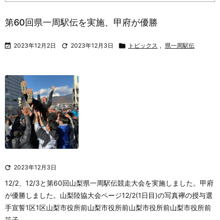
第60回県一周駅伝を実施、甲府が優勝

2023年12月2日

2023年12月3日

トピックス
,
県一周駅伝

2023年12月3日
12/2、12/3と第60回山梨県一周駅伝競走大会を実施しました。甲府
が優勝しました。
山梨陸協大会ページ
12/2(1日目)の写真
襷の授与選
手宣誓1区1区山梨市役所前山梨市役所前山梨市役所前山梨市役所前
笹子 ...