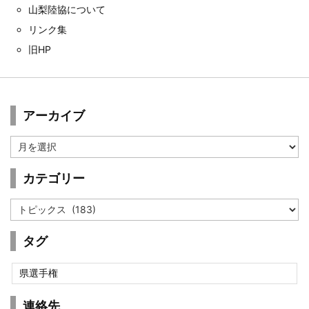
山梨陸協について
リンク集
旧HP
アーカイブ
ア
ー
カ
カテゴリー
イ
ブ
カ
テ
ゴ
タグ
リ
ー
県選手権
連絡先