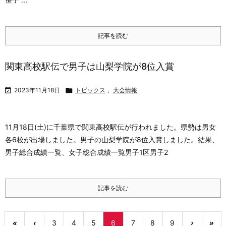
記事を読む
関東高校駅伝で男子は山梨学院が8位入賞

2023年11月18日

トピックス
,
大会情報
11月18日(土)に千葉県で関東高校駅伝が行われました。
県勢は男女
各6校が出場しました。男子の山梨学院が8位入賞しました。
結果、
男子総合成績一覧、女子総合成績一覧
男子1区男子2
記事を読む
«
‹
3
4
5
6
7
8
9
›
»