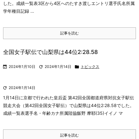
した。
成績一覧表
3区から4区へのたすき渡しエントリ選手氏名所属
学年種目記録 ...
記事を読む
全国女子駅伝で山梨県は44位2:28.58

2024年1月10日

2024年1月14日

トピックス

2024年1月14日
1月14日に京都で行われた皇后盃 第42回全国都道府県対抗女子駅伝
競走大会（第42回全国女子駅伝）で山梨県は44位2:28.58でした。
成績一覧表
選手名・年齢カナ所属陸協飯野 摩耶(35)イイノ マ
記事を読む