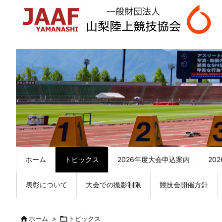
ホーム
トピックス
2026年度大会申込案内
20
表彰について
大会での撮影制限
競技会開催方針

ホーム
>

トピックス