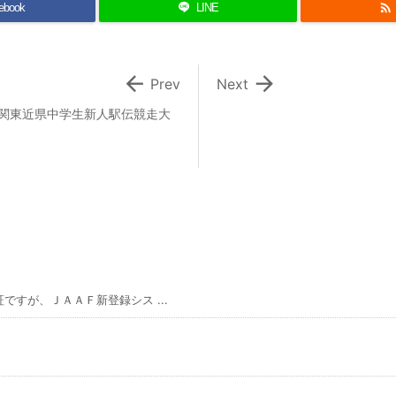

ebook
LINE


Prev
Next
回関東近県中学生新人駅伝競走大
すが、ＪＡＡＦ新登録シス ...