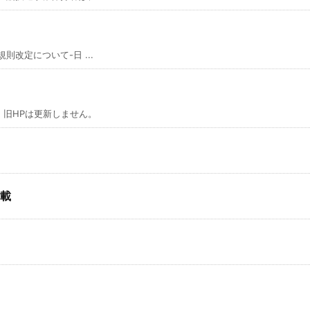
則改定について-日 ...
旧HPは更新しません。
載