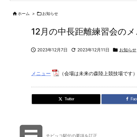

ホーム
>

お知らせ
12月の中長距離練習会の

2023年12月7日

2023年12月11日

お知らせ
メニュー
（会場は未来の森陸上競技場です
Twitter
Fac

チビッコ駅伝の要項を訂正