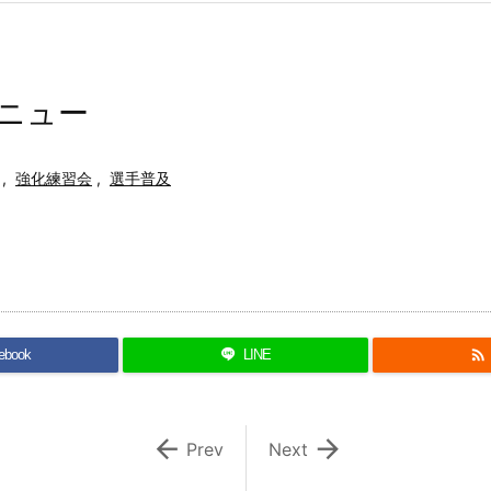
メニュー
,
強化練習会
,
選手普及
）

ebook
LINE


Prev
Next