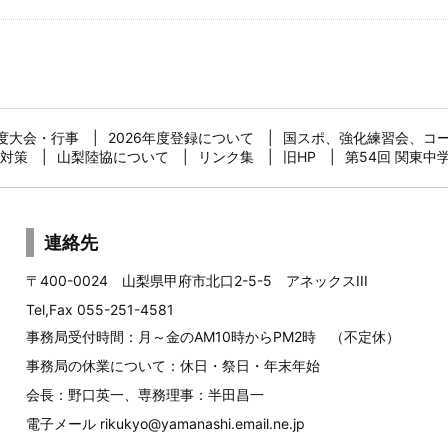
年度大会・行事
2026年度登録について
国スポ、強化練習会、コ
対策
山梨陸協について
リンク集
旧HP
第54回 関東中
連絡先
〒400-0024 山梨県甲府市北口2-5-5 アネックスIII
Tel,Fax 055-251-4581
事務局受付時間：月～金のAM10時からPM2時 （不定休）
事務局の休業について：休日・祭日・年末年始
会長：野口英一、専務理事：半田昌一
電子メール
rikukyo@yamanashi.email.ne.jp