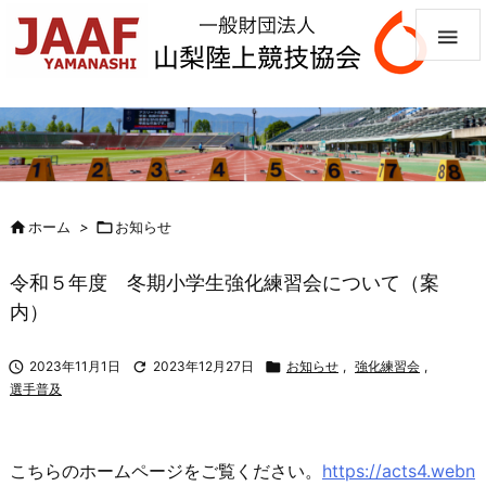


ホーム
>

お知らせ
令和５年度 冬期小学生強化練習会について（案
内）

2023年11月1日

2023年12月27日

お知らせ
,
強化練習会
,
選手普及
こちらのホームページをご覧ください。
https://acts4.webn