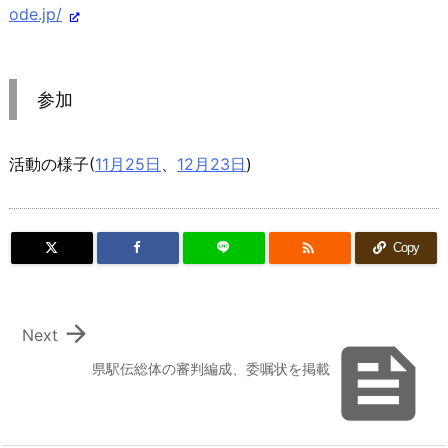
ode.jp/
参加
活動の様子(
11月25日
、
12月23日
)

Copy

Next

県駅伝総体の審判編成、委嘱状を掲載