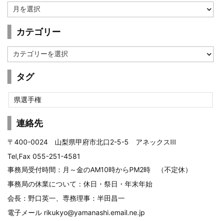
ア
ー
カ
カテゴリー
イ
ブ
カ
テ
ゴ
タグ
リ
ー
県選手権
連絡先
〒400-0024 山梨県甲府市北口2-5-5 アネックスIII
Tel,Fax 055-251-4581
事務局受付時間：月～金のAM10時からPM2時 （不定休）
事務局の休業について：休日・祭日・年末年始
会長：野口英一、専務理事：半田昌一
電子メール
rikukyo@yamanashi.email.ne.jp