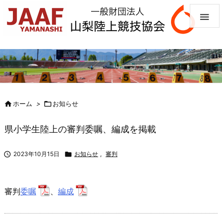


ホーム
>

お知らせ
県小学生陸上の審判委嘱、編成を掲載

2023年10月15日

お知らせ
,
審判
審判
委嘱
、
編成