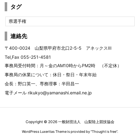
ゴ
タグ
リ
ー
県選手権
連絡先
〒400-0024 山梨県甲府市北口2-5-5 アネックスIII
Tel,Fax 055-251-4581
事務局受付時間：月～金のAM10時からPM2時 （不定休）
事務局の休業について：休日・祭日・年末年始
会長：野口英一、専務理事：半田昌一
電子メール
rikukyo@yamanashi.email.ne.jp
Copyright ©
2026
一般財団法人 山梨陸上競技協会
WordPress Luxeritas Theme is provided by "
Thought is free
".