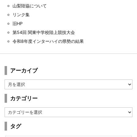
山梨陸協について
リンク集
旧HP
第54回 関東中学校陸上競技大会
令和8年度インターハイの県勢の結果
アーカイブ
ア
ー
カ
カテゴリー
イ
ブ
カ
テ
ゴ
タグ
リ
ー