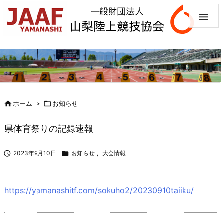


ホーム
>

お知らせ
県体育祭りの記録速報

2023年9月10日

お知らせ
,
大会情報
https://yamanashitf.com/sokuho2/20230910taiiku/