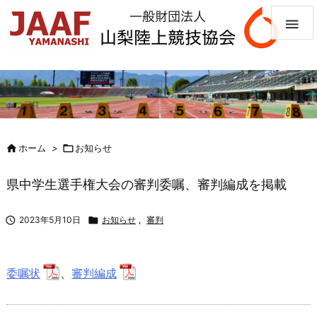


ホーム
>

お知らせ
県中学生選手権大会の審判委嘱、審判編成を掲載

2023年5月10日

お知らせ
,
審判
委嘱状
、
審判編成