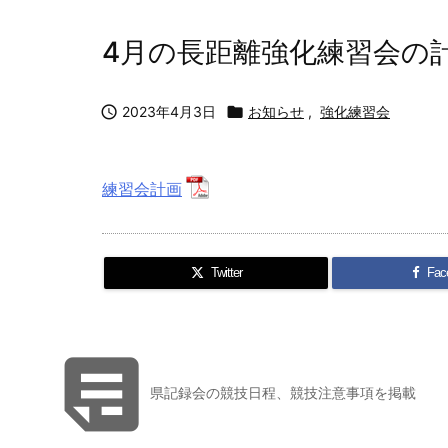
4月の長距離強化練習会の

2023年4月3日

お知らせ
,
強化練習会
練習会計画
Twitter
Fac

県記録会の競技日程、競技注意事項を掲載