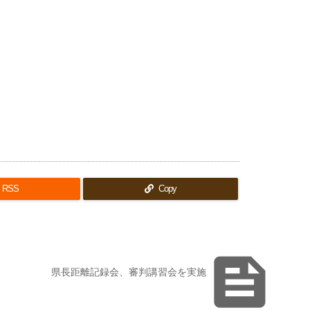
RSS
Copy

県長距離記録会、審判講習会を実施