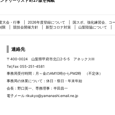
トリーリスト9/27版を掲載
年度大会・行事
2026年度登録について
国スポ、強化練習会、コ
制限
競技会開催方針
新型コロナ対策
山梨陸協について
連絡先
〒400-0024 山梨県甲府市北口2-5-5 アネックスIII
Tel,Fax 055-251-4581
事務局受付時間：月～金のAM10時からPM2時 （不定休）
事務局の休業について：休日・祭日・年末年始
会長：野口英一、専務理事：半田昌一
電子メール
rikukyo@yamanashi.email.ne.jp