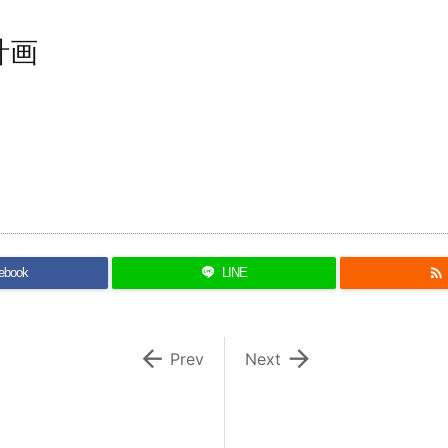
計画

ebook
LINE


Prev
Next