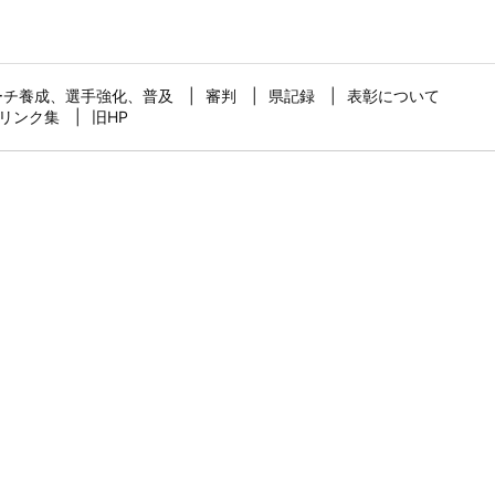
ーチ養成、選手強化、普及
審判
県記録
表彰について
リンク集
旧HP