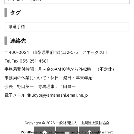
テ
ゴ
タグ
リ
ー
県選手権
連絡先
〒400-0024 山梨県甲府市北口2-5-5 アネックスIII
Tel,Fax 055-251-4581
事務局受付時間：月～金のAM10時からPM2時 （不定休）
事務局の休業について：休日・祭日・年末年始
会長：野口英一、専務理事：半田昌一
電子メール
rikukyo@yamanashi.email.ne.jp
Copyright ©
2026
一般財団法人 山梨陸上競技協会



WordPress Luxeritas Theme is provided by "
Thought is free
".