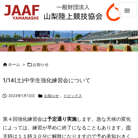


ホーム
>

お知らせ
1/14(土)中学生強化練習会について

2023年1月13日

お知らせ
,
トピックス
第４回強化練習会は
予定通り実施
します。急な天候の変化
によっては、練習が早めに終了になることもあります。
雨
天時は１１時３０分に解散
になりますので予め承知おきく