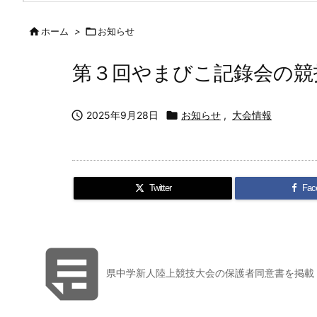

ホーム
>

お知らせ
第３回やまびこ記錄会の競

2025年9月28日

お知らせ
,
大会情報
Twitter
Fac

県中学新人陸上競技大会の保護者同意書を掲載