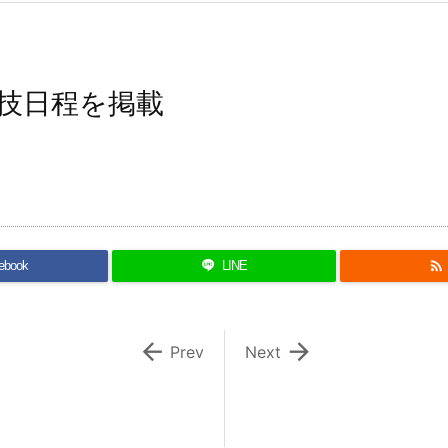
技日程を掲載

ebook
LINE


Prev
Next