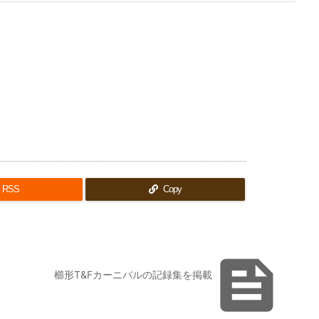
RSS
Copy

櫛形T&Fカーニバルの記録集を掲載