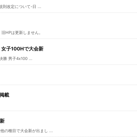
則改定について-日 ...
旧HPは更新しません。
、女子100Hで大会新
男子4x100 ...
掲載
新
の種目で大会新が出まし ...