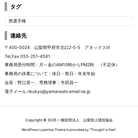
ゴ
タグ
リ
ー
県選手権
連絡先
〒400-0024 山梨県甲府市北口2-5-5 アネックスIII
Tel,Fax 055-251-4581
事務局受付時間：月～金のAM10時からPM2時 （不定休）
事務局の休業について：休日・祭日・年末年始
会長：野口英一、専務理事：半田昌一
電子メール
rikukyo@yamanashi.email.ne.jp
Copyright ©
2026
一般財団法人 山梨陸上競技協会
WordPress Luxeritas Theme is provided by "
Thought is free
".