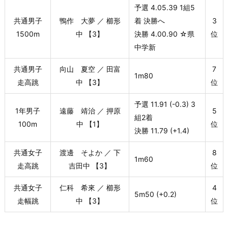
予選 4.05.39 1組5
共通男子
鴨作 大夢 ／ 櫛形
着 決勝へ
3
1500m
中 【3】
決勝 4.00.90 ☆県
位
中学新
共通男子
向山 夏空 ／ 田富
7
1m80
走高跳
中 【3】
位
予選 11.91 (-0.3) 3
1年男子
遠藤 靖治 ／ 押原
5
組2着
100m
中 【1】
位
決勝 11.79 (+1.4)
共通女子
渡邊 そよか ／ 下
8
1m60
走高跳
吉田中 【3】
位
共通女子
仁科 希來 ／ 櫛形
4
5m50 (+0.2)
走幅跳
中 【3】
位