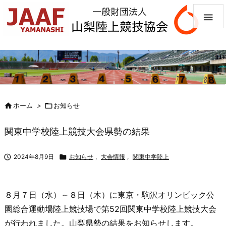


ホーム
>

お知らせ
関東中学校陸上競技大会県勢の結果

2024年8月9日

お知らせ
,
大会情報
,
関東中学陸上
８月７日（水）～８日（木）に東京・駒沢オリンピック公
園総合運動場陸上競技場で第52回関東中学校陸上競技大会
が行われました。山梨県勢の結果をお知らせします。