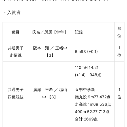
・入賞者
順
種目
氏名／所属【学年】
記録
位
共通男子
阪本 翔 ／ 玉幡中
1
6m93 (+0.1)
走幅跳
【3】
位
110mH 14.21
(+1.4) 948点
共通男子
廣瀬 王希 ／ 塩山
☆県中学新
1
四種競技
中 【3】
砲丸投 9m77 472点
位
走高跳 1m69 536点
400m 52.27 713点
合計 2669点