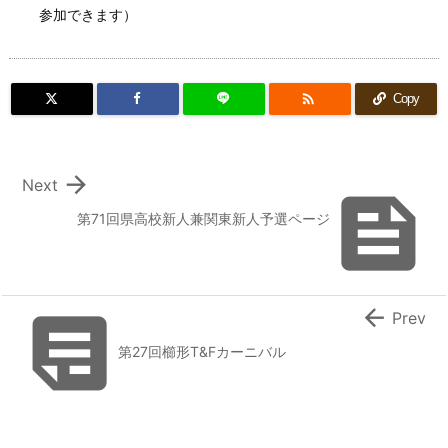
参加できます）

Copy

Next

第71回県高校新人兼関東新人予選ページ


Prev
第27回櫛形T&Fカーニバル