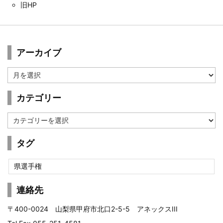
旧HP
アーカイブ
ア
ー
カ
カテゴリー
イ
ブ
カ
テ
ゴ
タグ
リ
ー
県選手権
連絡先
〒400-0024 山梨県甲府市北口2-5-5 アネックスIII