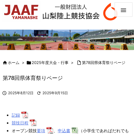


ホーム
>

2025年度大会・行事
>

第78回県体育祭りページ
第78回県体育祭りページ

2025年8月12日

2025年9月15日
記録
競技日程
オープン競技
要項
、
申込書
（小学生であればだれでも