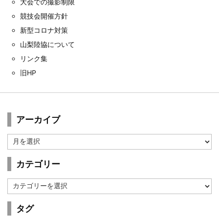
大会での撮影制限
競技会開催方針
新型コロナ対策
山梨陸協について
リンク集
旧HP
アーカイブ
ア
ー
カ
カテゴリー
イ
ブ
カ
テ
ゴ
タグ
リ