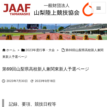


ホーム
>

2023年度行事・大会
>

第69回山梨県高校新人兼関
東新人予選ページ
第69回山梨県高校新人兼関東新人予選ページ

2023年7月30日

2023年9月18日
記録、要項、競技日程等