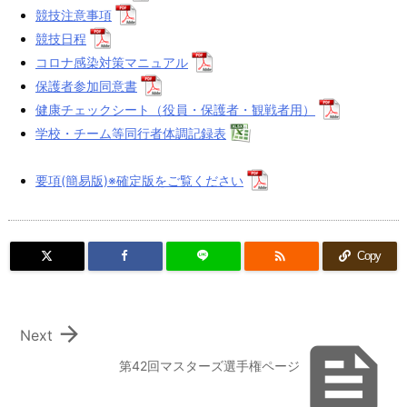
競技注意事項
競技日程
コロナ感染対策マニュアル
保護者参加同意書
健康チェックシート（役員・保護者・観戦者用）
学校・チーム等同行者体調記録表
要項(簡易版)※確定版をご覧ください

Copy

Next

第42回マスターズ選手権ページ