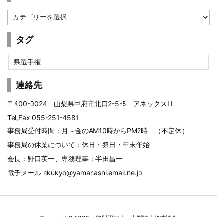
ブ
カ
テ
ゴ
タグ
リ
ー
県選手権
連絡先
〒400-0024 山梨県甲府市北口2-5-5 アネックスIII
Tel,Fax 055-251-4581
事務局受付時間：月～金のAM10時からPM2時 （不定休）
事務局の休業について：休日・祭日・年末年始
会長：野口英一、専務理事：半田昌一
電子メール
rikukyo@yamanashi.email.ne.jp