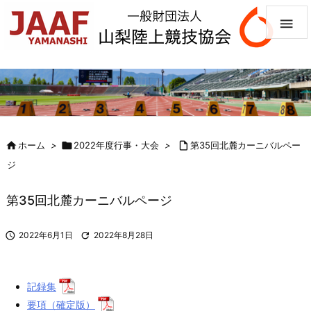


ホーム
>

2022年度行事・大会
>

第35回北麓カーニバルペー
ジ
第35回北麓カーニバルページ

2022年6月1日

2022年8月28日
記録集
要項（確定版）