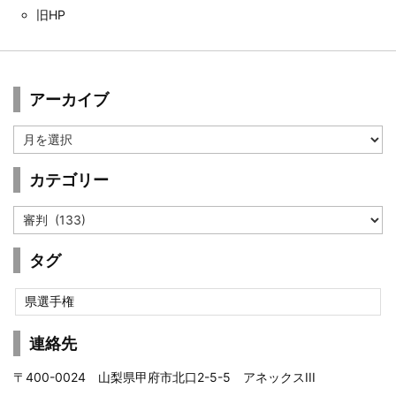
旧HP
アーカイブ
ア
ー
カ
カテゴリー
イ
ブ
カ
テ
ゴ
タグ
リ
ー
県選手権
連絡先
〒400-0024 山梨県甲府市北口2-5-5 アネックスIII