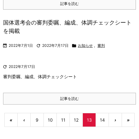
記事を読む
国体選考会の審判委嘱、編成、体調チェックシート
を掲載

2022年7月1日

2022年7月17日

お知らせ
,
審判

2022年7月17日
審判委嘱、編成、体調チェックシート
記事を読む
«
‹
9
10
11
12
13
14
›
»