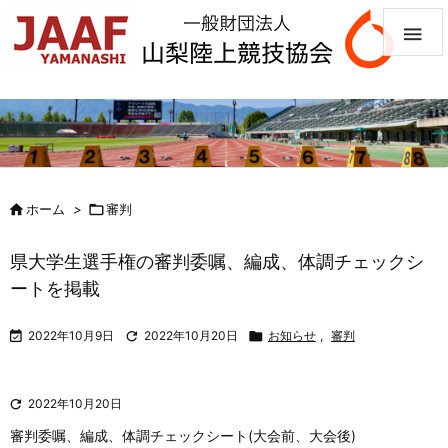


ホーム
>

審判
県大学生選手権の審判委嘱、編成、体調チェックシ
ートを掲載

2022年10月9日

2022年10月20日

お知らせ
,
審判

2022年10月20日
審判委嘱、編成、体調チェックシート(大会前、大会後)