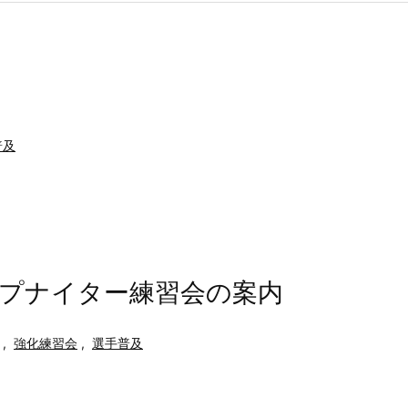
普及
ップナイター練習会の案内
,
強化練習会
,
選手普及