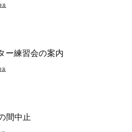
普及
ター練習会の案内
普及
の間中止