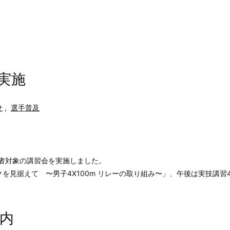
を実施
せ
,
選手普及
指導者対象の講習会を実施しました。
据えて 〜男子4X100m リレーの取り組み〜」、午後は実技講習4X100
案内