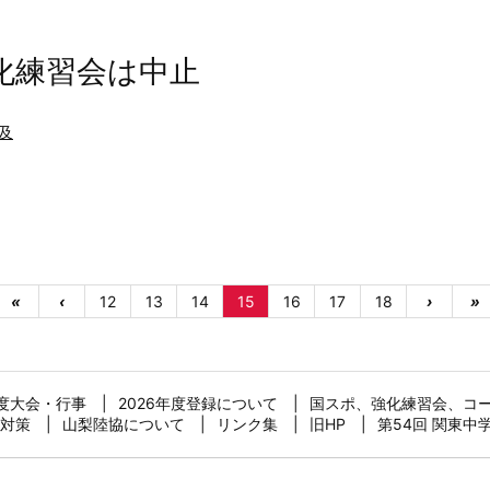
強化練習会は中止
及
«
‹
12
13
14
15
16
17
18
›
»
年度大会・行事
2026年度登録について
国スポ、強化練習会、コ
対策
山梨陸協について
リンク集
旧HP
第54回 関東中