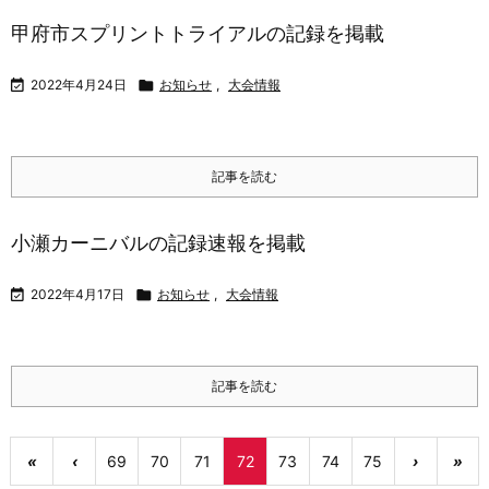
甲府市スプリントトライアルの記録を掲載

2022年4月24日

お知らせ
,
大会情報
記事を読む
小瀬カーニバルの記録速報を掲載

2022年4月17日

お知らせ
,
大会情報
記事を読む
«
‹
69
70
71
72
73
74
75
›
»