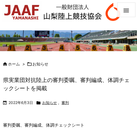


ホーム
>

お知らせ
県実業団対抗陸上の審判委嘱、審判編成、体調チェ
ックシートを掲載

2022年6月3日

お知らせ
,
審判
審判委嘱、審判編成、体調チェックシート