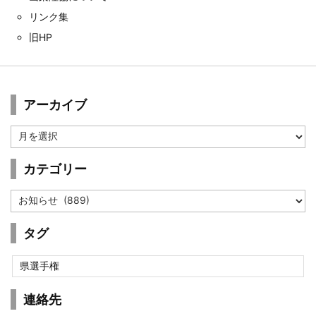
リンク集
旧HP
アーカイブ
ア
ー
カ
カテゴリー
イ
ブ
カ
テ
ゴ
タグ
リ
ー
県選手権
連絡先