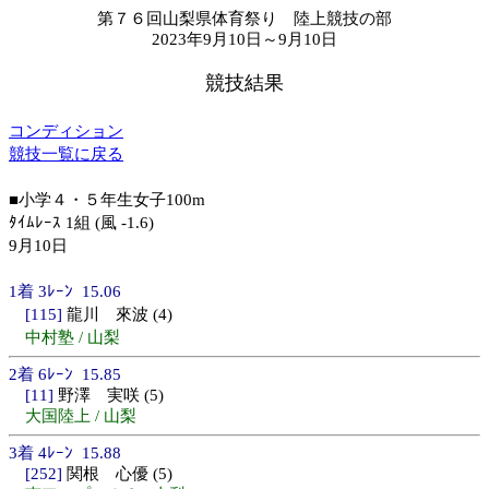
第７６回山梨県体育祭り 陸上競技の部
2023年9月10日～9月10日
競技結果
コンディション
競技一覧に戻る
■小学４・５年生女子100m
ﾀｲﾑﾚｰｽ 1組 (風 -1.6)
9月10日
1着 3ﾚｰﾝ 15.06
[115]
龍川 來波 (4)
中村塾 / 山梨
2着 6ﾚｰﾝ 15.85
[11]
野澤 実咲 (5)
大国陸上 / 山梨
3着 4ﾚｰﾝ 15.88
[252]
関根 心優 (5)