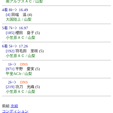
南アルプスＡＣ / 山梨
4着 8ﾚｰﾝ 16.49
[4]
田端 温 (4)
大国陸上 / 山梨
5着 7ﾚｰﾝ 16.97
[185]
櫻田 葵子 (5)
小笠原ＡＣ / 山梨
6着 5ﾚｰﾝ 17.26
[192]
羽毛田 里咲 (5)
小笠原ＡＣ / 山梨
1ﾚｰﾝ
DNS
[971]
平野 愛実 (5)
甲斐ACJr / 山梨
2ﾚｰﾝ
DNS
[219]
功刀 光織 (5)
小笠原ＡＣ / 山梨
前組
次組
コンディション